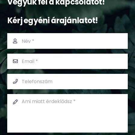
Vegyük fel a kapcsolatot!
Kérj egyéni árajánlatot!